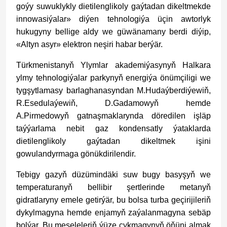
goýy suwuklykly dietilenglikoly gaýtadan dikeltmekde
innowasiýalar» diýen tehnologiýa üçin awtorlyk
hukugyny bellige aldy we güwänamany berdi diýip,
«Altyn asyr» elektron neşiri habar berýär.
Türkmenistanyň Ylymlar akademiýasynyň Halkara
ylmy tehnologiýalar parkynyň energiýa önümçiligi we
tygşytlamasy barlaghanasyndan M.Hudaýberdiýewiň,
R.Esedulaýewiň, D.Gadamowyň hemde
A.Pirmedowyň gatnaşmaklarynda döredilen işläp
taýýarlama nebit gaz kondensatly ýataklarda
dietilenglikoly gaýtadan dikeltmek işini
gowulandyrmaga gönükdirilendir.
Tebigy gazyň düzümindäki suw bugy basyşyň we
temperaturanyň bellibir şertlerinde metanyň
gidratlaryny emele getirýär, bu bolsa turba geçirijileriň
dykylmagyna hemde enjamyň zaýalanmagyna sebäp
bolýar. Bu meseleleriň ýüze çykmagynyň öňüni almak