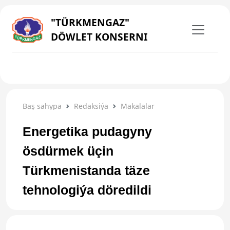
"TÜRKMENGAZ"
DÖWLET KONSERNI
Baş sahypa
Redaksiýa
Makalalar
Energetika pudagyny
ösdürmek üçin
Türkmenistanda täze
tehnologiýa döredildi