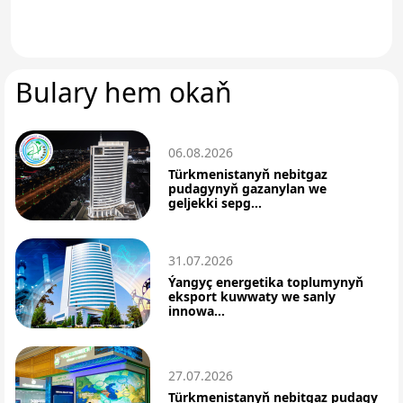
Bulary hem okaň
06.08.2026
Türkmenistanyň nebitgaz
pudagynyň gazanylan we
geljekki sepg...
31.07.2026
Ýangyç energetika toplumynyň
eksport kuwwaty we sanly
innowa...
27.07.2026
Türkmenistanyň nebitgaz pudagy