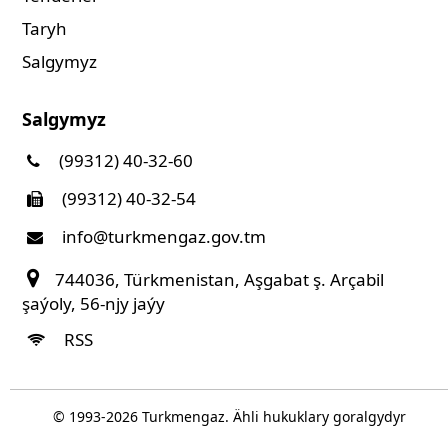
Taryh
Salgymyz
Salgymyz
(99312) 40-32-60
(99312) 40-32-54
info@turkmengaz.gov.tm
744036, Türkmenistan, Aşgabat ş. Arçabil
şaýoly, 56-njy jaýy
RSS
© 1993-
2026
Turkmengaz. Ähli hukuklary goralgydyr