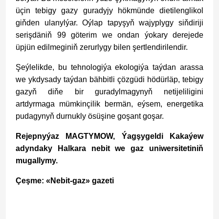
üçin tebigy gazy guradyjy hökmünde dietilenglikol
giňden ulanylýar. Oýlap tapyşyň wajyplygy siňdiriji
serişdäniň 99 göterim we ondan ýokary derejede
üpjün edilmeginiň zerurlygy bilen şertlendirilendir.
Şeýlelikde, bu tehnologiýa ekologiýa taýdan arassa
we ykdysady taýdan bähbitli çözgüdi hödürläp, tebigy
gazyň diňe bir guradylmagynyň netijeliligini
artdyrmaga mümkinçilik bermän, eýsem, energetika
pudagynyň durnukly ösüşine goşant goşar.
Rejepnyýaz MAGTYMOW, Ýagşygeldi Kakaýew
adyndaky Halkara nebit we gaz uniwersitetiniň
mugallymy.
Çeşme: «Nebit-gaz» gazeti