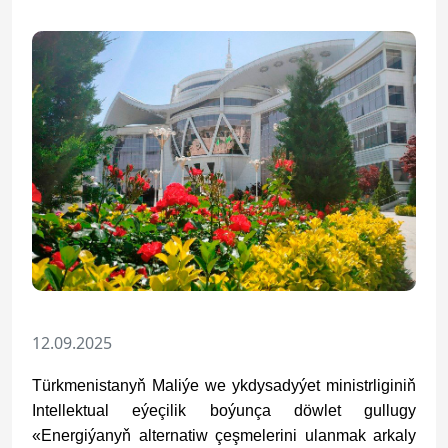
12.09.2025
Türkmenistanyň Maliýe we ykdysadyýet ministrliginiň
Intellektual eýeçilik boýunça döwlet gullugy
«Energiýanyň alternatiw çeşmelerini ulanmak arkaly