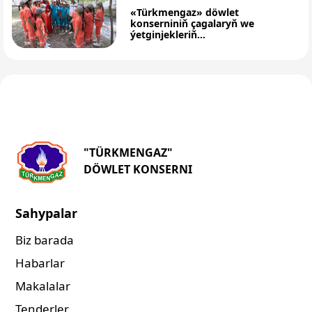
«Türkmengaz» döwlet
konserniniň çagalaryň we
ýetginjekleriň...
"TÜRKMENGAZ"
DÖWLET KONSERNI
Sahypalar
Biz barada
Habarlar
Makalalar
Tenderler