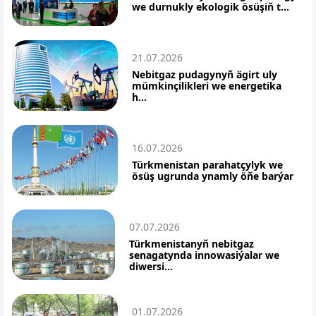
we durnukly ekologik ösüşiň t...
21.07.2026
Nebitgaz pudagynyň ägirt uly
mümkinçilikleri we energetika
h...
16.07.2026
Türkmenistan parahatçylyk we
ösüş ugrunda ynamly öňe barýar
07.07.2026
Türkmenistanyň nebitgaz
senagatynda innowasiýalar we
diwersi...
01.07.2026