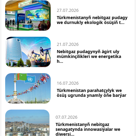
27.07.2026
Türkmenistanyň nebitgaz pudagy
we durnukly ekologik ösüşiň t...
21.07.2026
Nebitgaz pudagynyň ägirt uly
mümkinçilikleri we energetika
h...
16.07.2026
Türkmenistan parahatçylyk we
ösüş ugrunda ynamly öňe barýar
07.07.2026
Türkmenistanyň nebitgaz
senagatynda innowasiýalar we
diwersi...