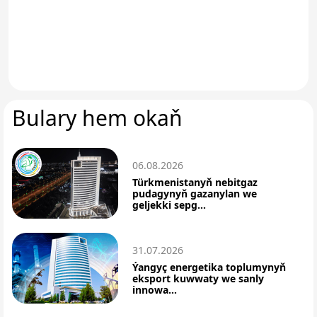
Bulary hem okaň
06.08.2026
Türkmenistanyň nebitgaz
pudagynyň gazanylan we
geljekki sepg...
31.07.2026
Ýangyç energetika toplumynyň
eksport kuwwaty we sanly
innowa...