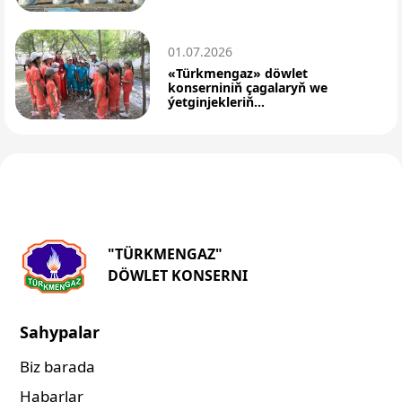
01.07.2026
«Türkmengaz» döwlet
konserniniň çagalaryň we
ýetginjekleriň...
"TÜRKMENGAZ"
DÖWLET KONSERNI
Sahypalar
Biz barada
Habarlar