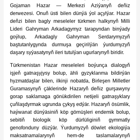
Gojaman Hazar — Merkezi Aziýanyň deňiz
derwezesi. Onuň üsti bilen dünýä ýol açylýar. Hazar
deňzi bilen bagly meseleler türkmen halkynyň Milli
Lideri Gahryman Arkadagymyz tarapyndan binýady
goýlup, Arkadagly Gahryman Serdarymyzyň
baştutanlygynda durmuşa geçirilýän ýurdumyzyň
daşary syýasatynyň ileri tutulýan ugurlarynyň biridir.
Türkmenistan Hazar meseleleri boýunça dialogyň
işjeň gatnaşyjysy bolup, ähli gyzyklanma bildirýän
hyzmatdaşlar bilen, ilkinji nobatda, Birleşen Milletler
Guramasynyň çäklerinde Hazaryň deňiz gurşawyny
gorap saklamaga gönükdirilen netijeli gatnaşyklary
çuňlaşdyrmak ugrunda çykyş edýär. Hazaryň ösümlik,
haýwanat dünýäsiniň köp görnüşleri endemik bolup,
sebitiň biologik köp dürlüliginiň gymmatly
genofonduny düzýär. Ýurdumyzyň döwlet ekologiýa
maksatnamalarynyň hem-de taslamalarynyň