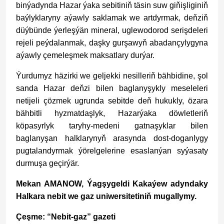
binýadynda Hazar ýaka sebitiniň täsin suw giňişliginiň
baýlyklaryny aýawly saklamak we artdyrmak, deňziň
düýbünde ýerleşýän mineral, uglewodorod serişdeleri
rejeli peýdalanmak, daşky gurşawyň abadançylygyna
aýawly çemeleşmek maksatlary durýar.
Ýurdumyz häzirki we geljekki nesilleriň bähbidine, şol
sanda Hazar deňzi bilen baglanyşykly meseleleri
netijeli çözmek ugrunda sebitde deň hukukly, özara
bähbitli hyzmatdaşlyk, Hazarýaka döwletleriň
köpasyrlyk taryhy-medeni gatnaşyklar bilen
baglanyşan halklarynyň arasynda dost-doganlygy
pugtalandyrmak ýörelgelerine esaslanýan syýasaty
durmuşa geçirýär.
Mekan AMANOW, Ýagşygeldi Kakaýew adyndaky
Halkara nebit we gaz uniwersitetiniň mugallymy.
Çeşme: “Nebit-gaz” gazeti