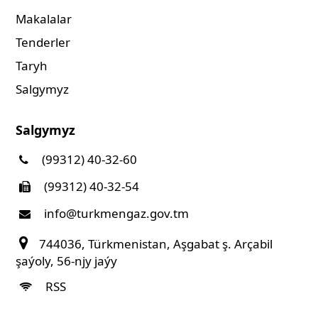
Makalalar
Tenderler
Taryh
Salgymyz
Salgymyz
(99312) 40-32-60
(99312) 40-32-54
info@turkmengaz.gov.tm
744036, Türkmenistan, Aşgabat ş. Arçabil
şaýoly, 56-njy jaýy
RSS