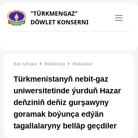
"TÜRKMENGAZ"
DÖWLET KONSERNI
Baş sahypa
Redaksiýa
Makalalar
Türkmenistanyň nebit-gaz
uniwersitetinde ýurduň Hazar
deňziniň deňiz gurşawyny
goramak boýunça edýän
tagallalaryny belläp geçdiler