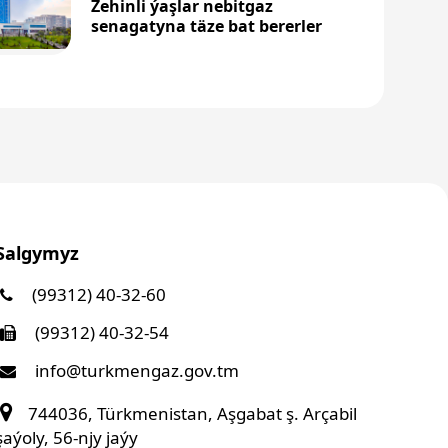
Zehinli ýaşlar nebitgaz
senagatyna täze bat bererler
Salgymyz
(99312) 40-32-60
(99312) 40-32-54
info@turkmengaz.gov.tm
744036, Türkmenistan, Aşgabat ş. Arçabil
şaýoly, 56-njy jaýy