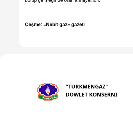
bolup gelmeginde örän ähmiýetlidir.
Çeşme:
«
Nebit-gaz
»
gazeti
"TÜRKMENGAZ"
DÖWLET KONSERNI