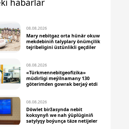
ki habarlar
08.08.2026
Mary nebitgaz orta hünär okuw
mekdebiniň talyplary önümçilik
tejribeligini üstünlikli geçdiler
08.08.2026
«Türkmennebitgeofizika»
müdirligi meýilnamany 130
göterimden gowrak berjaý etdi
08.08.2026
Döwlet biržasynda nebit
koksynyň we nah ýüplüginiň
satylyşy boýunça täze netijeler