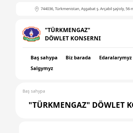
744036, Türkmenistan, Aşgabat ş. Arçabil şaýoly, 56-n
"TÜRKMENGAZ"
DÖWLET KONSERNI
Baş sahypa
Biz barada
Edaralarymyz
Salgymyz
Baş sahypa
"TÜRKMENGAZ" DÖWLET K