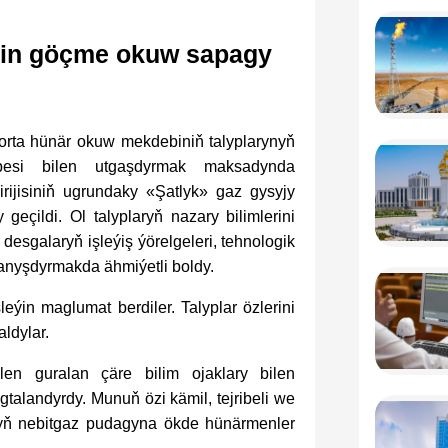
üçin göçme okuw sapagy
orta hünär okuw mekdebiniň talyplarynyň
ribesi bilen utgaşdyrmak maksadynda
rijisiniň ugrundaky «Şatlyk» gaz gysyjy
çildi. Ol talyplaryň nazary bilimlerini
 desgalaryň işleýiş ýörelgeleri, tehnologik
anyşdyrmakda ähmiýetli boldy.
leýin maglumat berdiler. Talyplar özlerini
ldylar.
len guralan çäre bilim ojaklary bilen
alandyrdy. Munuň özi kämil, tejribeli we
ryň nebitgaz pudagyna ökde hünärmenler