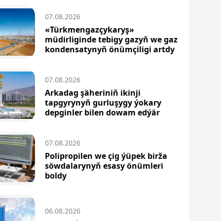
07.08.2026
«Türkmengazçykaryş»
müdirliginde tebigy gazyň we gaz
kondensatynyň önümçiligi artdy
07.08.2026
Arkadag şäheriniň ikinji
tapgyrynyň gurluşygy ýokary
depginler bilen dowam edýär
07.08.2026
Polipropilen we çig ýüpek birža
söwdalarynyň esasy önümleri
boldy
06.08.2026