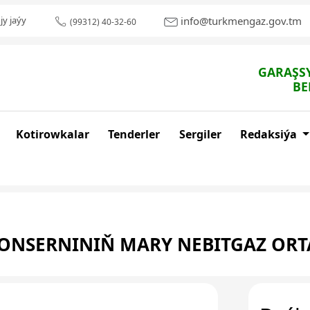
info@turkmengaz.gov.tm
jy jaýy
(99312) 40-32-60
GARAŞSY
BE
Kotirowkalar
Tenderler
Sergiler
Redaksiýa
ONSERNINIŇ MARY NEBITGAZ OR