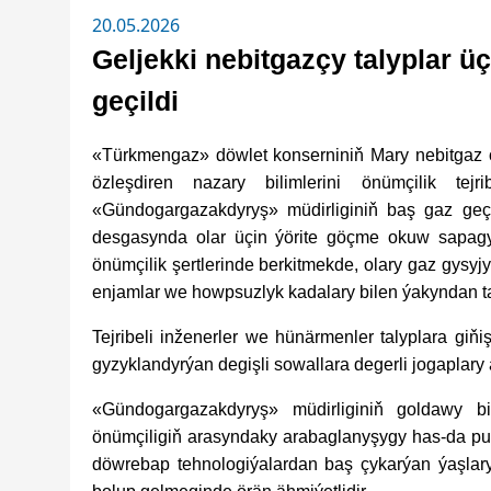
20.05.2026
Geljekki nebitgazçy talyplar 
geçildi
«Türkmengaz» döwlet konserniniň Mary nebitgaz 
özleşdiren nazary bilimlerini önümçilik tej
«Gündogargazakdyryş» müdirliginiň baş gaz geçi
desgasynda olar üçin ýörite göçme okuw sapagy ge
önümçilik şertlerinde berkitmekde, olary gaz gysyjy
enjamlar we howpsuzlyk kadalary bilen ýakyndan t
Tejribeli inženerler we hünärmenler talyplara giňiş
gyzyklandyrýan degişli sowallara degerli jogaplary a
«Gündogargazakdyryş» müdirliginiň goldawy bi
önümçiligiň arasyndaky arabaglanyşygy has-da pugt
döwrebap tehnologiýalardan baş çykarýan ýaşla