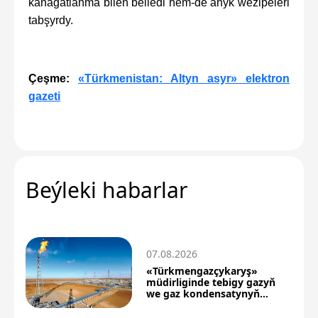
kanagatlanma bilen belledi hem-de anyk wezipeleri
tabşyrdy.
Çeşme:
«Türkmenistan: Altyn asyr» elektron
gazeti
Beýleki habarlar
07.08.2026
«Türkmengazçykaryş»
müdirliginde tebigy gazyň
we gaz kondensatynyň
önümçiligi artdy