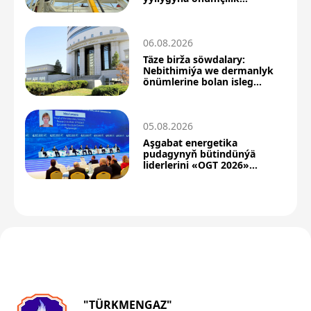
üstünlikleri bilen barýar
06.08.2026
Täze birža söwdalary:
Nebithimiýa we dermanlyk
önümlerine bolan isleg
ýokarlandy
05.08.2026
Aşgabat energetika
pudagynyň bütindünýä
liderlerini «OGT 2026»
forumyna çagyrýar
"TÜRKMENGAZ"