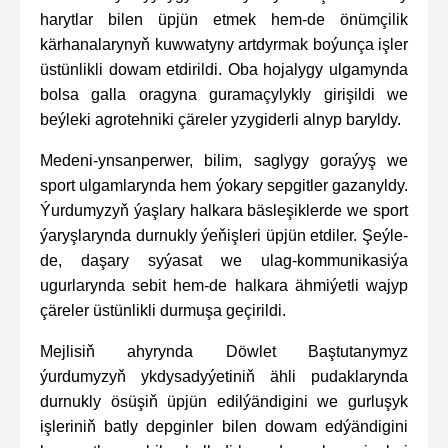
harytlar bilen üpjün etmek hem-de önümçilik
kärhanalarynyň kuwwatyny artdyrmak boýunça işler
üstünlikli dowam etdirildi. Oba hojalygy ulgamynda
bolsa galla oragyna guramaçylykly girişildi we
beýleki agrotehniki çäreler yzygiderli alnyp baryldy.
Medeni-ynsanperwer, bilim, saglygy goraýyş we
sport ulgamlarynda hem ýokary sepgitler gazanyldy.
Ýurdumyzyň ýaşlary halkara bäsleşiklerde we sport
ýaryşlarynda durnukly ýeňişleri üpjün etdiler. Şeýle-
de, daşary syýasat we ulag-kommunikasiýa
ugurlarynda sebit hem-de halkara ähmiýetli wajyp
çäreler üstünlikli durmuşa geçirildi.
Mejlisiň ahyrynda Döwlet Baştutanymyz
ýurdumyzyň ykdysadyýetiniň ähli pudaklarynda
durnukly ösüşiň üpjün edilýändigini we gurluşyk
işleriniň batly depginler bilen dowam edýändigini