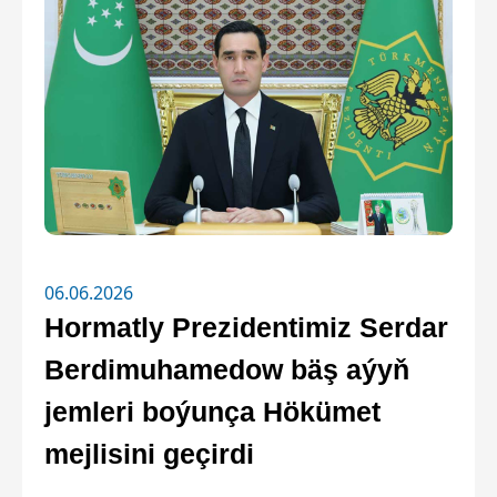
06.06.2026
Hormatly Prezidentimiz Serdar
Berdimuhamedow bäş aýyň
jemleri boýunça Hökümet
mejlisini geçirdi