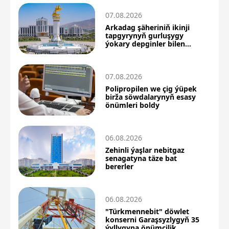
07.08.2026
Arkadag şäheriniň ikinji
tapgyrynyň gurluşygy
ýokary depginler bilen
dowam edýär
07.08.2026
Polipropilen we çig ýüpek
birža söwdalarynyň esasy
önümleri boldy
06.08.2026
Zehinli ýaşlar nebitgaz
senagatyna täze bat
bererler
06.08.2026
"Türkmennebit" döwlet
konserni Garaşsyzlygyň 35
ýyllygyna önümçilik