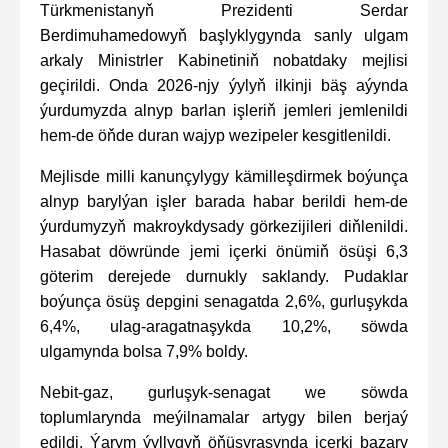
Türkmenistanyň Prezidenti Serdar
Berdimuhamedowyň başlyklygynda sanly ulgam
arkaly Ministrler Kabinetiniň nobatdaky mejlisi
geçirildi. Onda 2026-njy ýylyň ilkinji bäş aýynda
ýurdumyzda alnyp barlan işleriň jemleri jemlenildi
hem-de öňde duran wajyp wezipeler kesgitlenildi.
Mejlisde milli kanunçylygy kämilleşdirmek boýunça
alnyp barylýan işler barada habar berildi hem-de
ýurdumyzyň makroykdysady görkezijileri diňlenildi.
Hasabat döwründe jemi içerki önümiň ösüşi 6,3
göterim derejede durnukly saklandy. Pudaklar
boýunça ösüş depgini senagatda 2,6%, gurluşykda
6,4%, ulag-aragatnaşykda 10,2%, söwda
ulgamynda bolsa 7,9% boldy.
Nebit-gaz, gurluşyk-senagat we söwda
toplumlarynda meýilnamalar artygy bilen berjaý
edildi. Ýarym ýyllygyň öňüsyrasynda içerki bazary