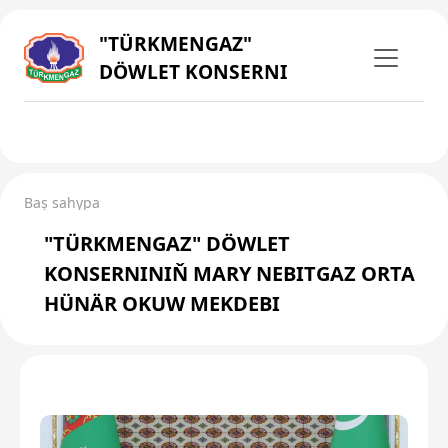
"TÜRKMENGAZ"
DÖWLET KONSERNI
Baş sahypa
"TÜRKMENGAZ" DÖWLET
KONSERNINIŇ MARY NEBITGAZ ORTA
HÜNÄR OKUW MEKDEBI