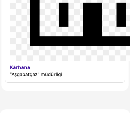
Kärhana
"Aşgabatgaz" müdürligi