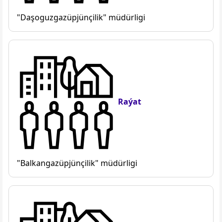
"Daşoguzgazüpjünçilik" müdürligi
Raýat
"Balkangazüpjünçilik" müdürligi