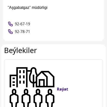
"Aşgabatgaz" müdürligi
92-67-19
92-78-71
Beýlekiler
Raýat