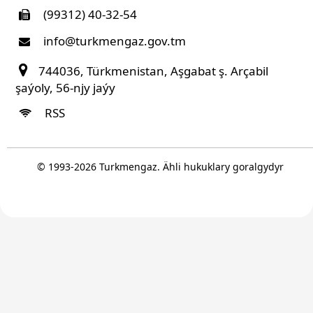
(99312) 40-32-54
info@turkmengaz.gov.tm
744036, Türkmenistan, Aşgabat ş. Arçabil
şaýoly, 56-njy jaýy
RSS
© 1993-
2026
Turkmengaz. Ähli hukuklary goralgydyr