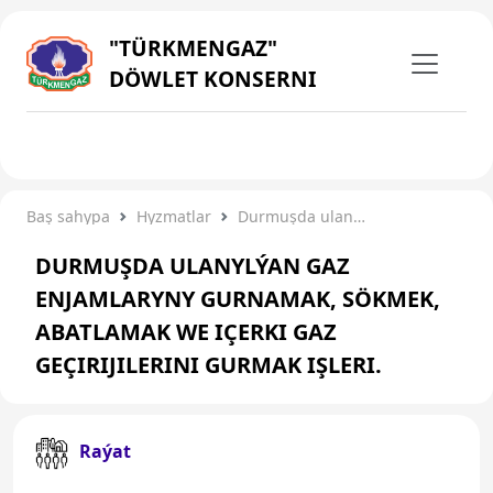
"TÜRKMENGAZ"
DÖWLET KONSERNI
Baş sahypa
Hyzmatlar
Durmuşda ulanylýan gaz enjamlaryny gurnamak, sökmek, abatlamak we içerki gaz geçirijilerini gurmak işleri.
DURMUŞDA ULANYLÝAN GAZ
ENJAMLARYNY GURNAMAK, SÖKMEK,
ABATLAMAK WE IÇERKI GAZ
GEÇIRIJILERINI GURMAK IŞLERI.
Raýat