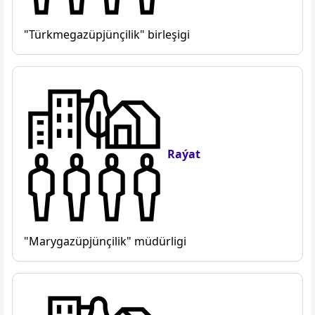
"Türkmegazüpjünçilik" birleşigi
Raýat
"Marygazüpjünçilik" müdürligi