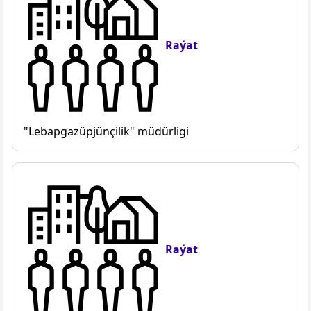
Raýat
"Lebapgazüpjünçilik" müdürligi
Raýat