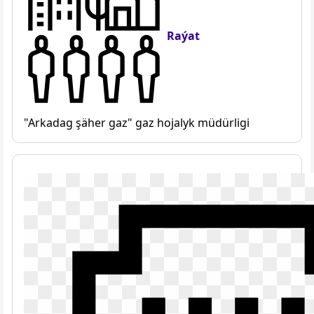
Raýat
"Arkadag şäher gaz" gaz hojalyk müdürligi