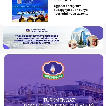
05.08.2026
Aşgabat energetika
pudagynyň bütindünýä
liderlerini «OGT 2026»
forumyna çagyrýar
"TÜRKMENGAZ"
DÖWLET KONSERNI DÜNÝÄNIŇ