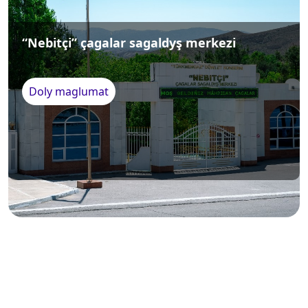
“Nebitçi” çagalar sagaldyş merkezi
Doly maglumat