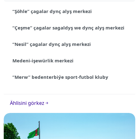
“Şöhle” çagalar dynç alyş merkezi
“Çeşme” çagalar sagaldyş we dynç alyş merkezi
“Nesil” çagalar dynç alyş merkezi
Medeni-işewürlik merkezi
“Merw” bedenterbiýe sport-futbol kluby
Ählisini görkez