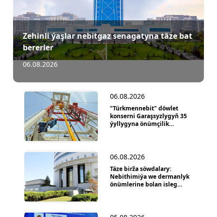
Zehinli ýaşlar nebitgaz senagatyna täze bat
bererler
06.08.2026
06.08.2026
"Türkmennebit" döwlet
konserni Garaşsyzlygyň 35
ýyllygyna önümçilik
üstünlikleri...
06.08.2026
Täze birža söwdalary:
Nebithimiýa we dermanlyk
önümlerine bolan isleg
ýokarlandy