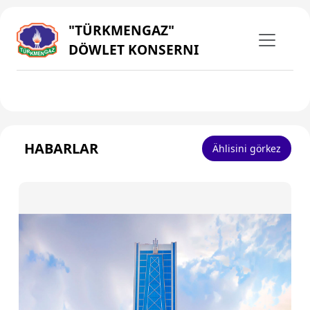
"TÜRKMENGAZ"
DÖWLET KONSERNI
HABARLAR
Ählisini görkez