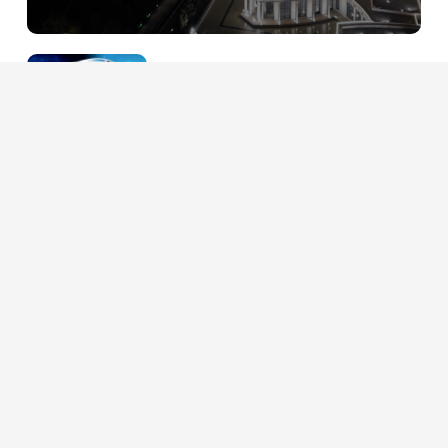
31.07.2026
Ýangyç energetika toplumynyň eksport
sanly innowasiýalar
27.07.2026
Türkmenistanyň nebitgaz pudagy we dur
ösüşiň täze ýollary
21.07.2026
Nebitgaz pudagynyň ägirt uly mümkinçili
energetika howpsuzlygy