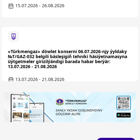
15.07.2026 - 26.08.2026
«Türkmengaz» döwlet konserni 06.07.2026-njy ýyldaky
№T/GAZ-032 belgili bäsleşigiň tehniki häsiýetnamasyna
üýtgetmeler girizilýändigi barada habar berýär:
13.07.2026 - 21.08.2026
13.07.2026 - 21.08.2026