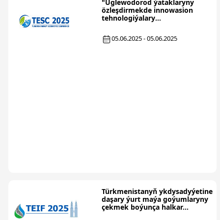
"Uglewodorod ýataklaryny
özleşdirmekde innowasion
tehnologiýalary
ornaşdyrmagyň...
05.06.2025 - 05.06.2025
Türkmenistanyň ykdysadyýetine
daşary ýurt maýa goýumlaryny
çekmek boýunça halkar...