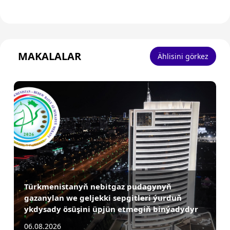
MAKALALAR
Ählisini görkez
Türkmenistanyň nebitgaz pudagynyň
gazanylan we geljekki sepgitleri ýurduň
ykdysady ösüşini üpjün etmegiň binýadydyr
06.08.2026