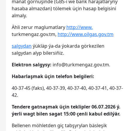
manat görnüşinde (GBS-i we bank harajatlaryny
hasaba almazdan) tölemek üçin hasap belgisini
almaly.
Ähli zerur maglumatlary
http://www.
turkmengaz.gov.tm,
http://www.oilgas.gov.tm
salgydan
ýükläp ýa-da ýokarda görkezilen
salgydan alyp bilersiňiz.
Elektron salgysy:
info@turkmengaz.gov.tm.
Habarlaşmak üçin telefon belgileri:
40-37-45 (faks), 40-37-39, 40-37-40, 40-37-41, 40-37-
42.
Tendere gatnaşmak üçin teklipler 06.07.2026 ý.
ýerli wagt bilen sagat 15:00 çenli kabul edilýär.
Bellenen möhletden giç tabşyrylan bäsleşik