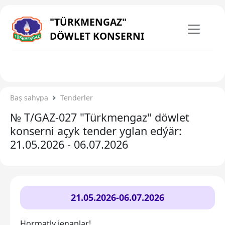
"TÜRKMENGAZ"
DÖWLET KONSERNI
Baş sahypa
Tenderler
№ T/GAZ-027 "Türkmengaz" döwlet
konserni açyk tender yglan edýär:
21.05.2026 - 06.07.2026
21.05.2026
-06.07.2026
Hormatly jenaplar!