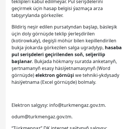
teklipleri kabul edilmeýär. Pul serişdelerini
geçirmek üçin hasap belgisi ýazmaça arza
tabşyrylanda görkeziler.
Bildiriş neşir edilen pursatyndan başlap, bäsleşik
üçin doly görnüşde teklip ýerleşdirilen
(kotirowkaly), degişli möhür bilen kepillendirilen
bukja ýokarda görkezilen salga ugradylyp,
hasaba
pul serişdeleri geçirilenden soň, seljerilip
başlanar
. Bukjada hökmany suratda anketanyň,
şertnamanyň esasy häsiýetnamasynyň (Word
görnüşde)
elektron görnüşi
we tehniki-ykdysady
häsiýetnama (Excel görnüşde) bolmaly.
Elektron salgysy:
info@turkmengaz.gov.tm.
odum@turkmengaz.gov.tm.
“Türkmengaz” DK internet saýtynyň salgysy: