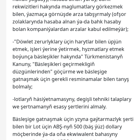
rekwizitleri hakynda maglumatlary görkezmek
bilen, ýazmaça görnüşde arza tabşyrmaly (ofşor
zolaklarynda hasaba alnan ýa-da bahk hasaby
bolan kompaniýalardan arzalar kabul edilmeýär);
-"Döwlet zerurlyklary üçin harytlar bilen üpjün
etmek, işleri ýerine ýetirmek, hyzmatlary etmek
boýunça bäsleşikler hakynda" Türkmenistanyň
Kanuny, "Bäsleşikleri geçirmekligiň
düzgünlerinden" göçürme we bäsleşige
gatnaşmak üçin gerekli resminamalar bilen tanyş
bolmaly;
-lotlaryň häsiýetnamasyny, degişli tehniki talaplary
we şertnamanyň esasy şertlerini almaly.
Bäsleşige gatnaşmak üçin yzyna gaýtarmazlyk şerti
bilen bir Lot üçin ABŞ-nyň 500 (bäş ýüz) dollary
möçberinde ýa-da oňa ekwiwalent bahasyny