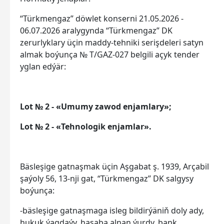
“Türkmengaz” döwlet konserni 21.05.2026 -
06.07.2026 aralygynda “Türkmengaz” DK
zerurlyklary üçin maddy-tehniki serişdeleri satyn
almak boýunça № T/GAZ-027 belgili açyk tender
yglan edýär:
Lot № 2 - «Umumy zawod enjamlary»;
Lot № 2 - «Tehnologik enjamlar».
Bäsleşige gatnaşmak üçin Aşgabat ş. 1939, Arçabil
şaýoly 56, 13-nji gat, “Türkmengaz” DK salgysy
boýunça:
-bäsleşige gatnaşmaga isleg bildirýäniň doly ady,
hukuk ýagdaýy, hasaba alnan ýurdy, bank